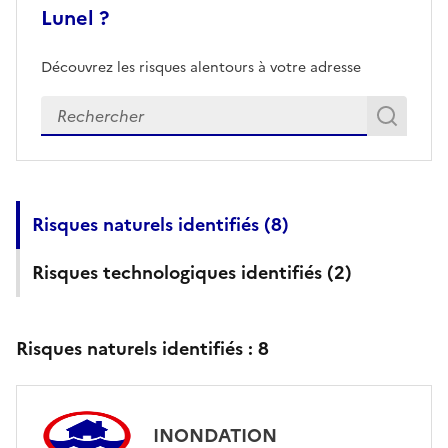
Lunel ?
Découvrez les risques alentours à votre adresse
Veuillez renseigner votre adresse exacte
Rech
Recherch
Risques naturels identifiés (
8
)
Risques technologiques identifiés (
2
)
Risques naturels identifiés :
8
INONDATION