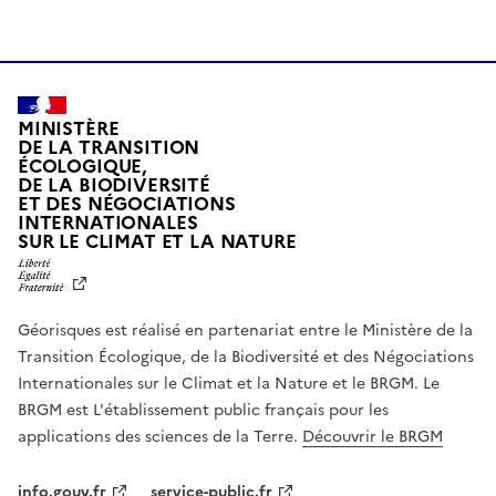
MINISTÈRE
DE LA TRANSITION
ÉCOLOGIQUE,
DE LA BIODIVERSITÉ
ET DES NÉGOCIATIONS
INTERNATIONALES
L
SUR LE CLIMAT ET LA NATURE
I
B
E
R
Géorisques est réalisé en partenariat entre le Ministère de la
T
É
Transition Écologique, de la Biodiversité et des Négociations
,
Internationales sur le Climat et la Nature et le BRGM. Le
É
G
BRGM est L'établissement public français pour les
A
applications des sciences de la Terre.
Découvrir le BRGM
L
I
T
info.gouv.fr
service-public.fr