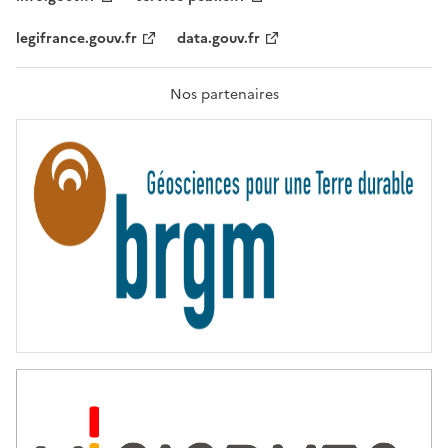
É
,
legifrance.gouv.fr
data.gouv.fr
F
R
A
T
Nos partenaires
E
R
N
I
T
É