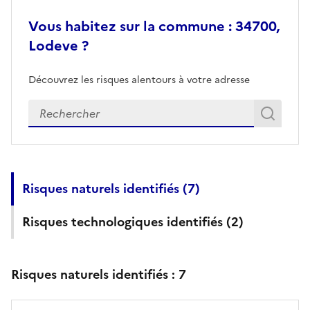
Vous habitez sur la commune : 34700,
Lodeve ?
Découvrez les risques alentours à votre adresse
Veuillez renseigner votre adresse exacte
Rech
Recherch
Risques naturels identifiés (
7
)
Risques technologiques identifiés (
2
)
Risques naturels identifiés :
7