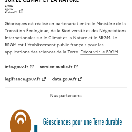
SUR LE CLIMAT ET LA NATURE
I
B
E
R
Géorisques est réalisé en partenariat entre le Ministère de la
T
É
Transition Écologique, de la Biodiversité et des Négociations
,
Internationales sur le Climat et la Nature et le BRGM. Le
É
G
BRGM est L'établissement public français pour les
A
applications des sciences de la Terre.
Découvrir le BRGM
L
I
T
info.gouv.fr
service-public.fr
É
,
legifrance.gouv.fr
data.gouv.fr
F
R
A
T
Nos partenaires
E
R
N
I
T
É