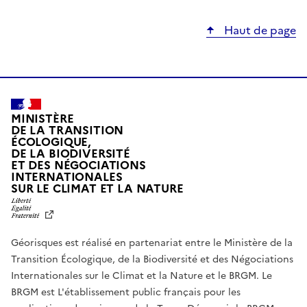
Haut de page
MINISTÈRE
DE LA TRANSITION
ÉCOLOGIQUE,
DE LA BIODIVERSITÉ
ET DES NÉGOCIATIONS
INTERNATIONALES
L
SUR LE CLIMAT ET LA NATURE
I
B
E
R
Géorisques est réalisé en partenariat entre le Ministère de la
T
É
Transition Écologique, de la Biodiversité et des Négociations
,
Internationales sur le Climat et la Nature et le BRGM. Le
É
G
BRGM est L'établissement public français pour les
A