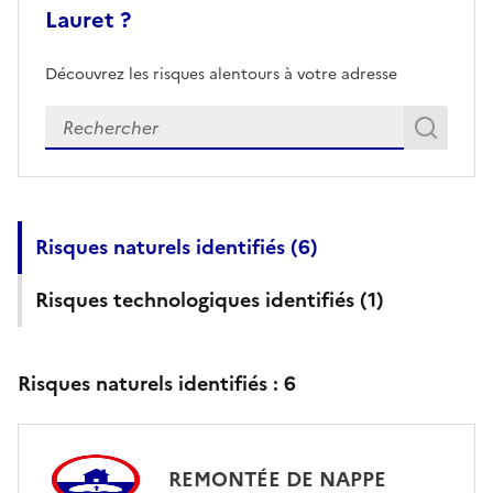
Lauret ?
Découvrez les risques alentours à votre adresse
Veuillez renseigner votre adresse exacte
Rech
Recherch
Risques naturels identifiés (
6
)
Risques technologiques identifiés (
1
)
Risques naturels identifiés :
6
REMONTÉE DE NAPPE