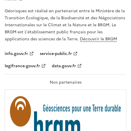
E
R
Géorisques est réalisé en partenariat entre le Ministère de la
T
É
Transition Écologique, de la Biodiversité et des Négociations
,
Internationales sur le Climat et la Nature et le BRGM. Le
É
G
BRGM est L'établissement public français pour les
A
applications des sciences de la Terre.
Découvrir le BRGM
L
I
T
info.gouv.fr
service-public.fr
É
,
legifrance.gouv.fr
data.gouv.fr
F
R
A
T
Nos partenaires
E
R
N
I
T
É