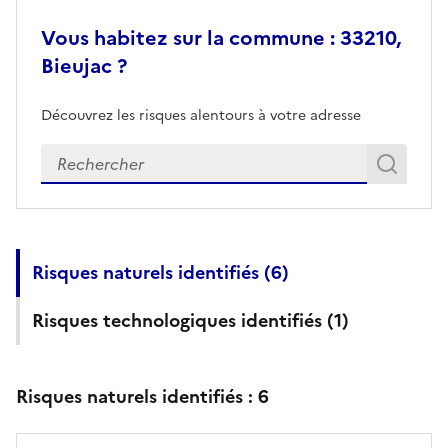
Vous habitez sur la commune : 33210,
Bieujac ?
Découvrez les risques alentours à votre adresse
Veuillez renseigner votre adresse exacte
Rech
Recherch
Risques naturels identifiés (
6
)
Risques technologiques identifiés (
1
)
Risques naturels identifiés :
6