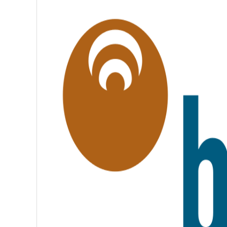
É
G
A
L
I
T
É
,
F
R
A
T
E
R
N
I
T
É