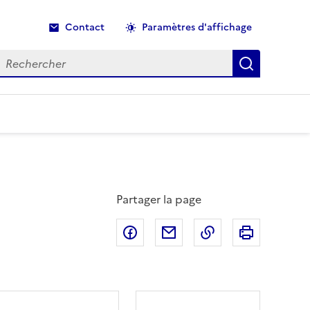
Contact
Paramètres d'affichage
echercher
Recherche
Partager la page
Partager sur Facebook
Partager par email
Copier dans le p
Imprimer