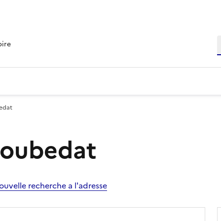
R
oire
bedat
 Loubedat
ouvelle recherche a l'adresse