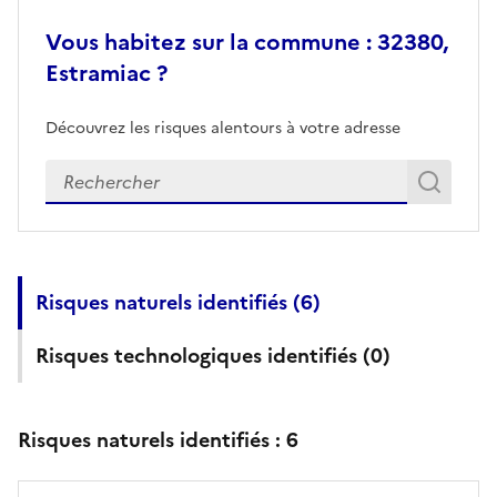
Vous habitez sur la commune : 32380,
Estramiac ?
Découvrez les risques alentours à votre adresse
Veuillez renseigner votre adresse exacte
Rech
Recherch
Risques naturels identifiés (
6
)
Risques technologiques identifiés (
0
)
Risques naturels identifiés :
6