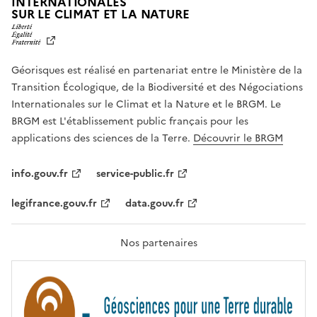
INTERNATIONALES
L
SUR LE CLIMAT ET LA NATURE
I
B
E
R
Géorisques est réalisé en partenariat entre le Ministère de la
T
É
Transition Écologique, de la Biodiversité et des Négociations
,
Internationales sur le Climat et la Nature et le BRGM. Le
É
G
BRGM est L'établissement public français pour les
A
applications des sciences de la Terre.
Découvrir le BRGM
L
I
T
info.gouv.fr
service-public.fr
É
,
legifrance.gouv.fr
data.gouv.fr
F
R
A
T
Nos partenaires
E
R
N
I
T
É