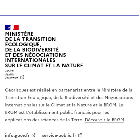
MINISTÈRE
DE LA TRANSITION
ÉCOLOGIQUE,
DE LA BIODIVERSITÉ
ET DES NÉGOCIATIONS
INTERNATIONALES
L
SUR LE CLIMAT ET LA NATURE
I
B
E
R
Géorisques est réalisé en partenariat entre le Ministère de la
T
É
Transition Écologique, de la Biodiversité et des Négociations
,
Internationales sur le Climat et la Nature et le BRGM. Le
É
G
BRGM est L'établissement public français pour les
A
applications des sciences de la Terre.
Découvrir le BRGM
L
I
T
info.gouv.fr
service-public.fr