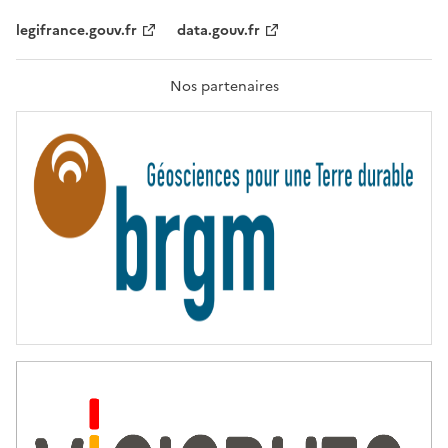
É
,
legifrance.gouv.fr
data.gouv.fr
F
R
A
T
Nos partenaires
E
R
N
I
T
É