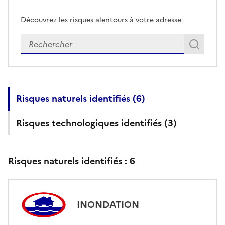
Découvrez les risques alentours à votre adresse
Veuillez renseigner votre adresse exacte
Rech
Recherch
Risques naturels identifiés (
6
)
Risques technologiques identifiés (
3
)
Risques naturels identifiés :
6
INONDATION