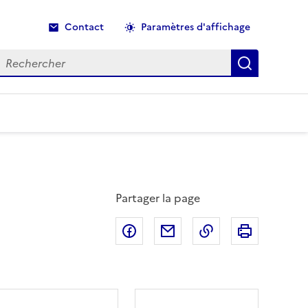
Contact
Paramètres d'affichage
echercher
Recherche
Partager la page
Partager sur Facebook
Partager par email
Copier dans le p
Imprimer