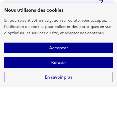
Nous utilisons des cookies
En poursuivant votre navigation sur ce site, vous acceptez
l’utilisation de cookies pour collecter des statistiques en vue
d'optimiser les services du site, et adapter nos contenus.
Accepter
4
arrêtés de reconnaissance de
l'état de catastrophe naturelle
Refuser
reconnus sur Sedeilhac
Retrouvez ici la liste complète
En savoir plus
Haut de page