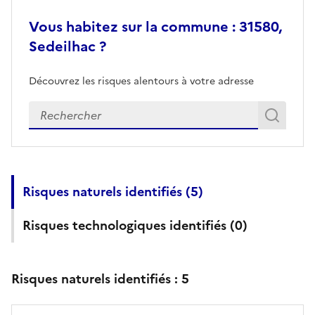
Vous habitez sur la commune : 31580,
Sedeilhac ?
Découvrez les risques alentours à votre adresse
Veuillez renseigner votre adresse exacte
Rech
Recherch
Risques naturels identifiés (
5
)
Risques technologiques identifiés (
0
)
Risques naturels identifiés :
5