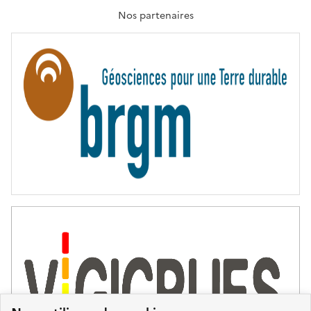
A
T
Nos partenaires
E
R
N
I
T
É