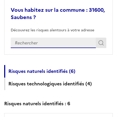
Vous habitez sur la commune : 31600,
Saubens ?
Découvrez les risques alentours à votre adresse
Veuillez renseigner votre adresse exacte
Rech
Recherch
Risques naturels identifiés (
6
)
Risques technologiques identifiés (
4
)
Risques naturels identifiés :
6