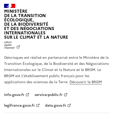
MINISTÈRE
DE LA TRANSITION
ÉCOLOGIQUE,
DE LA BIODIVERSITÉ
ET DES NÉGOCIATIONS
INTERNATIONALES
L
SUR LE CLIMAT ET LA NATURE
I
B
E
R
Géorisques est réalisé en partenariat entre le Ministère de la
T
É
Transition Écologique, de la Biodiversité et des Négociations
,
Internationales sur le Climat et la Nature et le BRGM. Le
É
G
BRGM est L'établissement public français pour les
A
applications des sciences de la Terre.
Découvrir le BRGM
L
I
T
info.gouv.fr
service-public.fr
É
,
legifrance.gouv.fr
data.gouv.fr
F
R