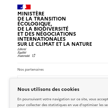
MINISTÈRE
DE LA TRANSITION
ÉCOLOGIQUE,
DE LA BIODIVERSITÉ
ET DES NÉGOCIATIONS
INTERNATIONALES
L
SUR LE CLIMAT ET LA NATURE
I
B
E
R
T
Nos partenaires
É
,
É
G
Nous utilisons des cookies
A
L
En poursuivant votre navigation sur ce site, vous accept
I
pour collecter des statistiques en vue d'optimiser les se