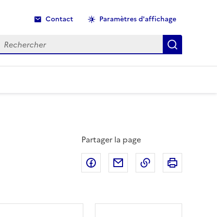
Contact
Paramètres d'affichage
echercher
Recherche
Partager la page
Partager sur Facebook
Partager par email
Copier dans le p
Imprimer