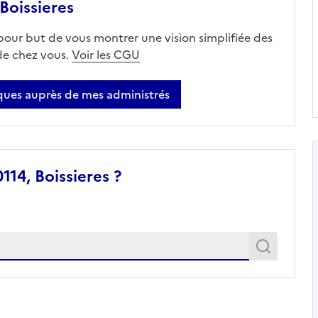
Boissieres
 pour but de vous montrer une vision simplifiée des
 de chez vous.
Voir les CGU
ues auprès de mes administrés
114, Boissieres ?
Recher
Recherche