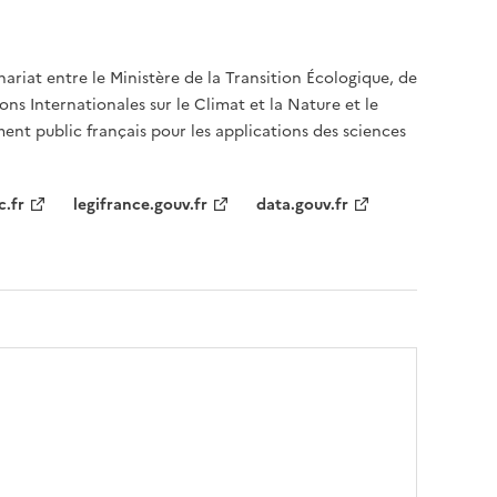
nariat entre le Ministère de la Transition Écologique, de
ons Internationales sur le Climat et la Nature et le
ent public français pour les applications des sciences
c.fr
legifrance.gouv.fr
data.gouv.fr