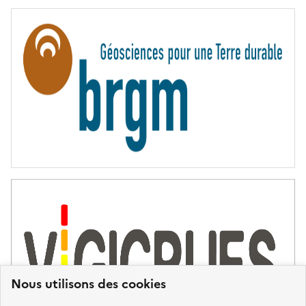
E
R
N
I
T
É
Nous utilisons des cookies