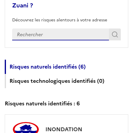
Zuani ?
Découvrez les risques alentours à votre adresse
Veuillez renseigner votre adresse exacte
Rech
Recherch
Risques naturels identifiés (
6
)
Risques technologiques identifiés (
0
)
Risques naturels identifiés :
6
INONDATION