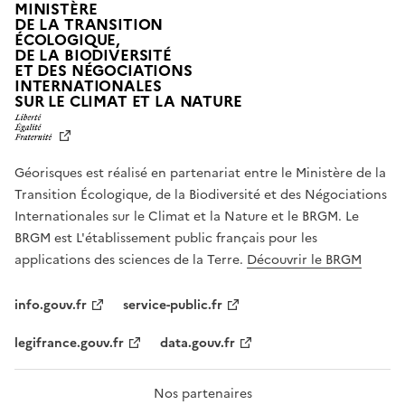
MINISTÈRE
DE LA TRANSITION
ÉCOLOGIQUE,
DE LA BIODIVERSITÉ
ET DES NÉGOCIATIONS
INTERNATIONALES
L
SUR LE CLIMAT ET LA NATURE
I
B
E
R
Géorisques est réalisé en partenariat entre le Ministère de la
T
É
Transition Écologique, de la Biodiversité et des Négociations
,
Internationales sur le Climat et la Nature et le BRGM. Le
É
G
BRGM est L'établissement public français pour les
A
applications des sciences de la Terre.
Découvrir le BRGM
L
I
T
info.gouv.fr
service-public.fr
É
,
legifrance.gouv.fr
data.gouv.fr
F
R
A
T
Nos partenaires