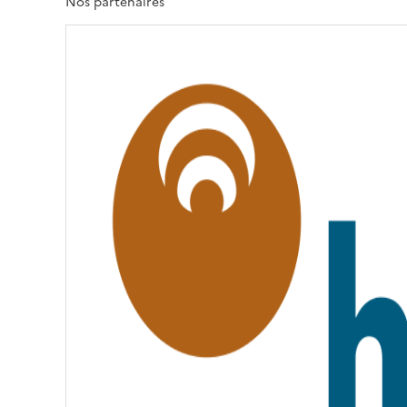
T
Nos partenaires
É
,
É
G
A
L
I
T
É
,
F
R
A
T
E
R
N
I
T
É