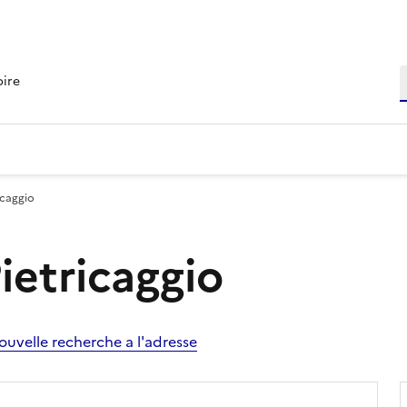
R
oire
icaggio
Pietricaggio
ouvelle recherche a l'adresse