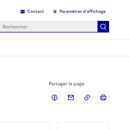
Contact
Paramètres d'affichage
echercher
Recherche
Partager la page
Partager sur Facebook
Partager par email
Copier dans le p
Imprimer