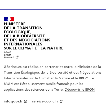
MINISTÈRE
DE LA TRANSITION
ÉCOLOGIQUE,
DE LA BIODIVERSITÉ
ET DES NÉGOCIATIONS
INTERNATIONALES
L
SUR LE CLIMAT ET LA NATURE
I
B
E
R
Géorisques est réalisé en partenariat entre le Ministère de la
T
É
Transition Écologique, de la Biodiversité et des Négociations
,
Internationales sur le Climat et la Nature et le BRGM. Le
É
G
BRGM est L'établissement public français pour les
A
applications des sciences de la Terre.
Découvrir le BRGM
L
I
T
info.gouv.fr
service-public.fr
É