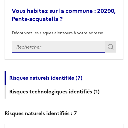
Vous habitez sur la commune : 20290,
Penta-acquatella ?
Découvrez les risques alentours à votre adresse
Veuillez renseigner votre adresse exacte
Rech
Recherch
Risques naturels identifiés (
7
)
Risques technologiques identifiés (
1
)
Risques naturels identifiés :
7