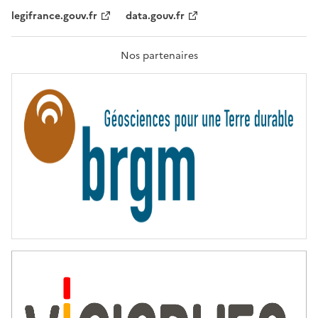
,
legifrance.gouv.fr
data.gouv.fr
F
R
A
T
Nos partenaires
E
R
N
I
T
É