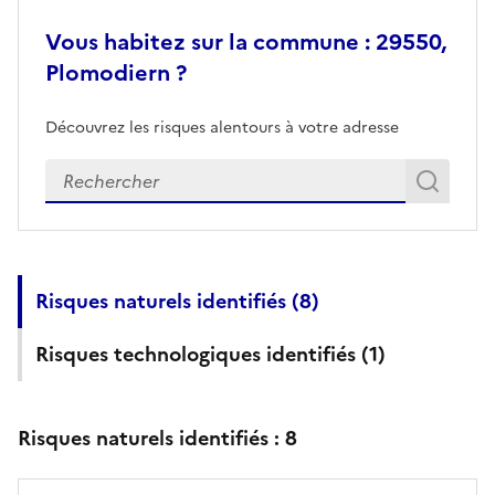
Vous habitez sur la commune : 29550,
Plomodiern ?
Découvrez les risques alentours à votre adresse
Veuillez renseigner votre adresse exacte
Rech
Recherch
Risques naturels identifiés (
8
)
Risques technologiques identifiés (
1
)
Risques naturels identifiés :
8