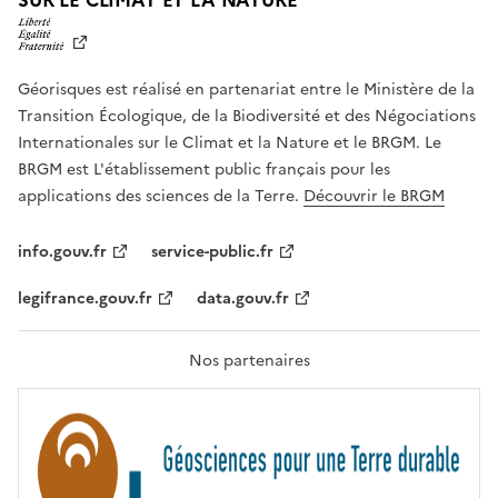
SUR LE CLIMAT ET LA NATURE
I
B
E
R
Géorisques est réalisé en partenariat entre le Ministère de la
T
É
Transition Écologique, de la Biodiversité et des Négociations
,
Internationales sur le Climat et la Nature et le BRGM. Le
É
G
BRGM est L'établissement public français pour les
A
applications des sciences de la Terre.
Découvrir le BRGM
L
I
T
info.gouv.fr
service-public.fr
É
,
legifrance.gouv.fr
data.gouv.fr
F
R
A
T
Nos partenaires
E
R
N
I
T
É