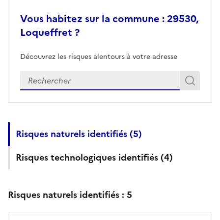
Vous habitez sur la commune : 29530,
Loqueffret ?
Découvrez les risques alentours à votre adresse
Veuillez renseigner votre adresse exacte
Rech
Recherch
Risques naturels identifiés (
5
)
Risques technologiques identifiés (
4
)
Risques naturels identifiés :
5