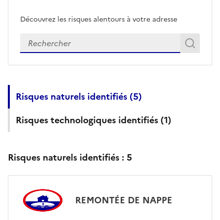
Découvrez les risques alentours à votre adresse
Veuillez renseigner votre adresse exacte
Rech
Recherch
Risques naturels identifiés (
5
)
Risques technologiques identifiés (
1
)
Risques naturels identifiés :
5
REMONTÉE DE NAPPE