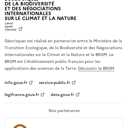
DE LA BIODIVERSITÉ
ET DES NÉGOCIATIONS
INTERNATIONALES
L
SUR LE CLIMAT ET LA NATURE
I
B
E
R
Géorisques est réalisé en partenariat entre le Ministère de la
T
É
Transition Écologique, de la Biodiversité et des Négociations
,
Internationales sur le Climat et la Nature et le BRGM. Le
É
G
BRGM est L'établissement public français pour les
A
applications des sciences de la Terre.
Découvrir le BRGM
L
I
T
info.gouv.fr
service-public.fr
É
,
legifrance.gouv.fr
data.gouv.fr
F
R
A
T
Nos partenaires
E
R
N