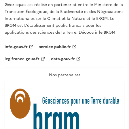
R
Géorisques est réalisé en partenariat entre le Ministère de la
T
É
Transition Écologique, de la Biodiversité et des Négociations
,
Internationales sur le Climat et la Nature et le BRGM. Le
É
G
BRGM est L'établissement public français pour les
A
applications des sciences de la Terre.
Découvrir le BRGM
L
I
T
info.gouv.fr
service-public.fr
É
,
legifrance.gouv.fr
data.gouv.fr
F
R
A
T
Nos partenaires
E
R
N
I
T
É