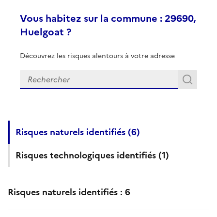
Vous habitez sur la commune : 29690,
Huelgoat ?
Découvrez les risques alentours à votre adresse
Veuillez renseigner votre adresse exacte
Rech
Recherch
Risques naturels identifiés (
6
)
Risques technologiques identifiés (
1
)
Risques naturels identifiés :
6