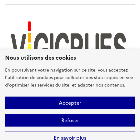
Nous utilisons des cookies
En poursuivant votre navigation sur ce site, vous acceptez
l’utilisation de cookies pour collecter des statistiques en vue
d'optimiser les services du site, et adapter nos contenus.
Plan du site
Accessibilité : partiellement conforme
Mentions
Accepter
Légales
Données personnelles
Gestion des cookies
FAQ
Refuser
Glossaire
BRGM
Sauf mention contraire, tous les contenus de ce site sont sous
licence
En savoir plus