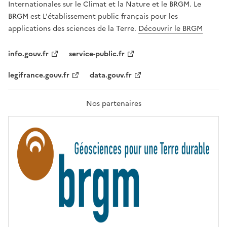
Internationales sur le Climat et la Nature et le BRGM. Le
É
G
BRGM est L'établissement public français pour les
A
applications des sciences de la Terre.
Découvrir le BRGM
L
I
T
info.gouv.fr
service-public.fr
É
,
legifrance.gouv.fr
data.gouv.fr
F
R
A
T
Nos partenaires
E
R
N
I
T
É