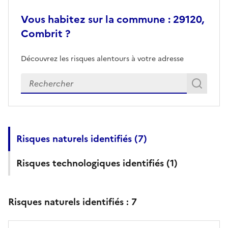
Vous habitez sur la commune : 29120,
Combrit ?
Découvrez les risques alentours à votre adresse
Veuillez renseigner votre adresse exacte
Rech
Recherch
Risques naturels identifiés (
7
)
Risques technologiques identifiés (
1
)
Risques naturels identifiés :
7