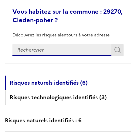
Vous habitez sur la commune : 29270,
Cleden-poher ?
Découvrez les risques alentours à votre adresse
Veuillez renseigner votre adresse exacte
Rech
Recherch
Risques naturels identifiés (
6
)
Risques technologiques identifiés (
3
)
Risques naturels identifiés :
6