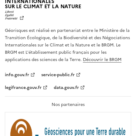
INTERNATIONALES
L
SUR LE CLIMAT ET LA NATURE
I
B
E
R
Géorisques est réalisé en partenariat entre le Ministère de la
T
É
Transition Écologique, de la Biodiversité et des Négociations
,
Internationales sur le Climat et la Nature et le BRGM. Le
É
G
BRGM est L'établissement public français pour les
A
applications des sciences de la Terre.
Découvrir le BRGM
L
I
T
info.gouv.fr
service-public.fr
É
,
legifrance.gouv.fr
data.gouv.fr
F
R
A
T
Nos partenaires
E
R
N
I
T
É