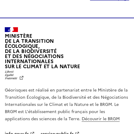
MINISTÈRE
DE LA TRANSITION
ÉCOLOGIQUE,
DE LA BIODIVERSITÉ
ET DES NÉGOCIATIONS
INTERNATIONALES
L
SUR LE CLIMAT ET LA NATURE
I
B
E
R
Géorisques est réalisé en partenariat entre le Ministère de la
T
É
Transition Écologique, de la Biodiversité et des Négociations
,
Internationales sur le Climat et la Nature et le BRGM. Le
É
G
BRGM est L'établissement public français pour les
A
applications des sciences de la Terre.
Découvrir le BRGM
L
I
T
info.gouv.fr
service-public.fr