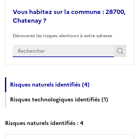
Vous habitez sur la commune : 28700,
Chatenay ?
Découvrez les risques alentours à votre adresse
Veuillez renseigner votre adresse exacte
Rech
Recherch
Risques naturels identifiés (
4
)
Risques technologiques identifiés (
1
)
Risques naturels identifiés :
4