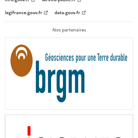
É
,
legifrance.gouv.fr
data.gouv.fr
F
R
A
T
Nos partenaires
E
R
N
I
T
É