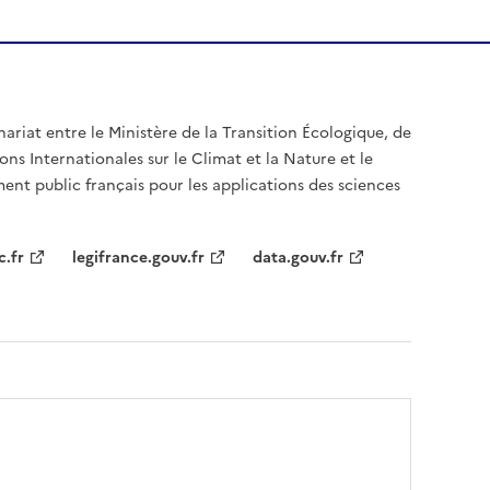
nariat entre le Ministère de la Transition Écologique, de
ons Internationales sur le Climat et la Nature et le
ent public français pour les applications des sciences
c.fr
legifrance.gouv.fr
data.gouv.fr