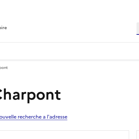
R
oire
rpont
 Charpont
ouvelle recherche a l'adresse