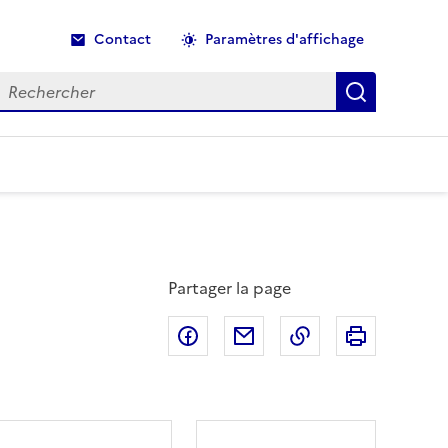
Contact
Paramètres d'affichage
echercher
Recherche
Partager la page
Partager sur Facebook
Partager par email
Copier dans le p
Imprimer