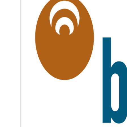
L
I
T
É
,
F
R
A
T
E
R
N
I
T
É