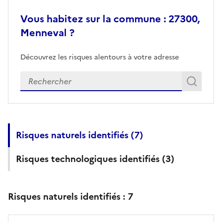
Vous habitez sur la commune : 27300,
Menneval ?
Découvrez les risques alentours à votre adresse
Veuillez renseigner votre adresse exacte
Rech
Recherch
Risques naturels identifiés (
7
)
Risques technologiques identifiés (
3
)
Risques naturels identifiés :
7