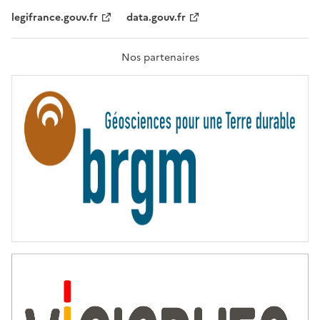
,
legifrance.gouv.fr
data.gouv.fr
F
R
A
T
Nos partenaires
E
R
N
I
T
É