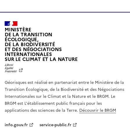
MINISTÈRE
DE LA TRANSITION
ÉCOLOGIQUE,
DE LA BIODIVERSITÉ
ET DES NÉGOCIATIONS
INTERNATIONALES
L
SUR LE CLIMAT ET LA NATURE
I
B
E
R
Géorisques est réalisé en partenariat entre le Ministère de la
T
É
Transition Écologique, de la Biodiversité et des Négociations
,
Internationales sur le Climat et la Nature et le BRGM. Le
É
G
BRGM est L'établissement public français pour les
A
applications des sciences de la Terre.
Découvrir le BRGM
L
I
T
info.gouv.fr
service-public.fr
É