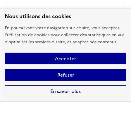
Nous utilisons des cookies
Risques technologiques identifiés :
3
En poursuivant votre navigation sur ce site, vous acceptez
l’utilisation de cookies pour collecter des statistiques en vue
INSTALLATIONS
d'optimiser les services du site, et adapter nos contenus.
INDUSTRIELLES CLASSÉES
(ICPE)
Accepter
sur ma commune :
CONCERNÉ
Refuser
Accéder aux informations détaillées
En savoir plus
CANALISATIONS DE
TRANSPORT DE MATIÈRES