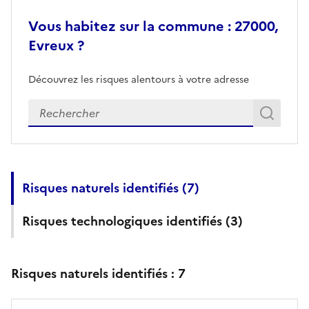
Vous habitez sur la commune : 27000,
Evreux ?
Découvrez les risques alentours à votre adresse
Veuillez renseigner votre adresse exacte
Rech
Recherch
Risques naturels identifiés (
7
)
Risques technologiques identifiés (
3
)
Risques naturels identifiés :
7