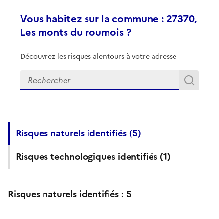
Vous habitez sur la commune : 27370,
Les monts du roumois ?
Découvrez les risques alentours à votre adresse
Veuillez renseigner votre adresse exacte
Rech
Recherch
Risques naturels identifiés (
5
)
Risques technologiques identifiés (
1
)
Risques naturels identifiés :
5