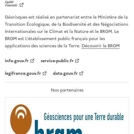
B
E
R
Géorisques est réalisé en partenariat entre le Ministère de la
T
É
Transition Écologique, de la Biodiversité et des Négociations
,
Internationales sur le Climat et la Nature et le BRGM. Le
É
G
BRGM est L'établissement public français pour les
A
applications des sciences de la Terre.
Découvrir le BRGM
L
I
T
info.gouv.fr
service-public.fr
É
,
legifrance.gouv.fr
data.gouv.fr
F
R
A
T
Nos partenaires
E
R
N
I
T
É