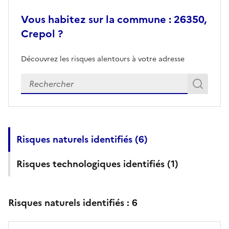
Vous habitez sur la commune : 26350,
Crepol ?
Découvrez les risques alentours à votre adresse
Veuillez renseigner votre adresse exacte
Rech
Recherch
Risques naturels identifiés (
6
)
Risques technologiques identifiés (
1
)
Risques naturels identifiés :
6