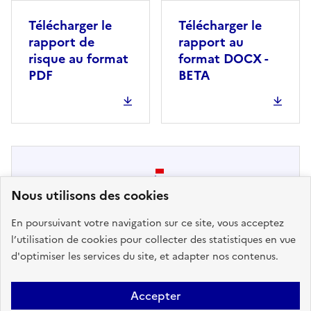
Télécharger le
Télécharger le
rapport de
rapport au
risque au format
format DOCX -
PDF
BETA
Nous utilisons des cookies
En poursuivant votre navigation sur ce site, vous acceptez
Pas de DICRIM disponible. Message
l’utilisation de cookies pour collecter des statistiques en vue
au Maire : pour ajouter votre
d'optimiser les services du site, et adapter nos contenus.
DICRIM à Géorisques, contacter le
support ici
Accepter