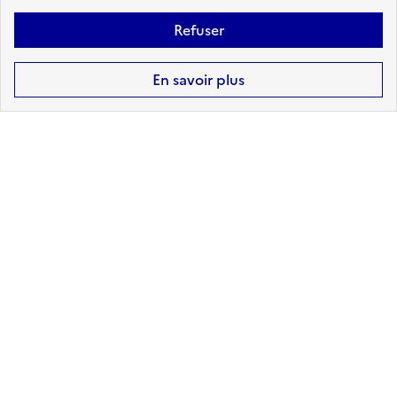
Refuser
En savoir plus
8
arrêtés de reconnaissance de
l'état de catastrophe naturelle
reconnus sur Crepol
Retrouvez ici la liste complète