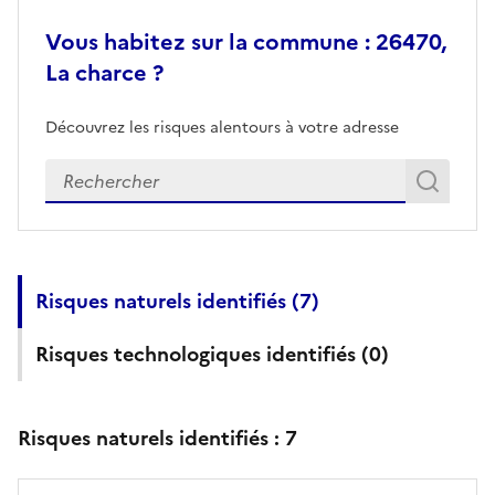
Vous habitez sur la commune : 26470,
La charce ?
Découvrez les risques alentours à votre adresse
Veuillez renseigner votre adresse exacte
Rech
Recherch
Risques naturels identifiés (
7
)
Risques technologiques identifiés (
0
)
Risques naturels identifiés :
7