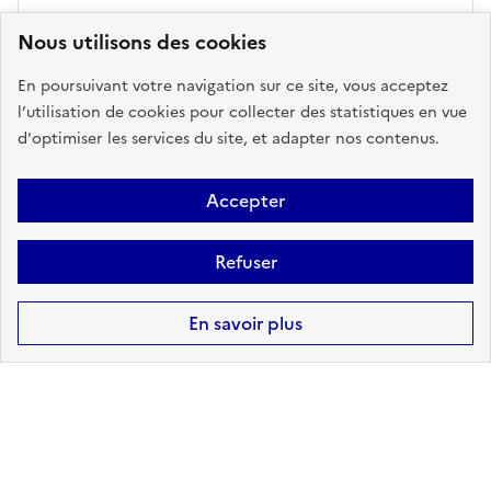
Nous utilisons des cookies
Risques technologiques identifiés :
0
En poursuivant votre navigation sur ce site, vous acceptez
l’utilisation de cookies pour collecter des statistiques en vue
d'optimiser les services du site, et adapter nos contenus.
Télécharger le
Télécharger le
rapport de
rapport au
Accepter
risque au format
format DOCX -
PDF
BETA
Refuser
En savoir plus