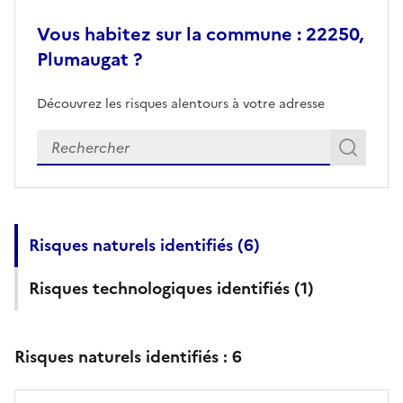
Vous habitez sur la commune : 22250,
Plumaugat ?
Découvrez les risques alentours à votre adresse
Veuillez renseigner votre adresse exacte
Rech
Recherch
Risques naturels identifiés (
6
)
Risques technologiques identifiés (
1
)
Risques naturels identifiés :
6