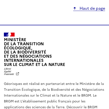
Haut de page
MINISTÈRE
DE LA TRANSITION
ÉCOLOGIQUE,
DE LA BIODIVERSITÉ
ET DES NÉGOCIATIONS
INTERNATIONALES
L
SUR LE CLIMAT ET LA NATURE
I
B
E
R
Géorisques est réalisé en partenariat entre le Ministère de la
T
É
Transition Écologique, de la Biodiversité et des Négociations
,
Internationales sur le Climat et la Nature et le BRGM. Le
É
G
BRGM est L'établissement public français pour les
A
applications des sciences de la Terre.
Découvrir le BRGM