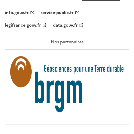
L
I
T
info.gouv.fr
service-public.fr
É
,
legifrance.gouv.fr
data.gouv.fr
F
R
A
T
Nos partenaires
E
R
N
I
T
É