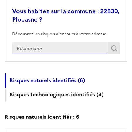
Vous habitez sur la commune : 22830,
Plouasne ?
Découvrez les risques alentours à votre adresse
Veuillez renseigner votre adresse exacte
Rech
Recherch
Risques naturels identifiés (
6
)
Risques technologiques identifiés (
3
)
Risques naturels identifiés :
6