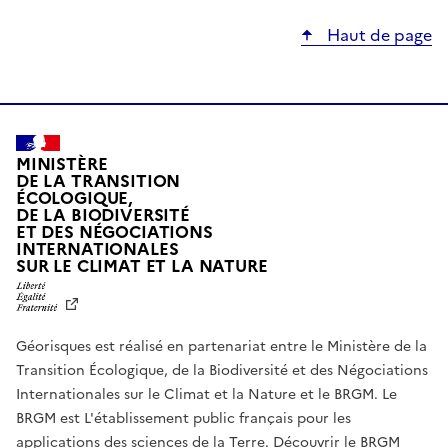
Haut de page
MINISTÈRE
DE LA TRANSITION
ÉCOLOGIQUE,
DE LA BIODIVERSITÉ
ET DES NÉGOCIATIONS
INTERNATIONALES
L
SUR LE CLIMAT ET LA NATURE
I
B
E
R
Géorisques est réalisé en partenariat entre le Ministère de la
T
É
Transition Écologique, de la Biodiversité et des Négociations
,
Internationales sur le Climat et la Nature et le BRGM. Le
É
G
BRGM est L'établissement public français pour les
A
applications des sciences de la Terre.
Découvrir le BRGM