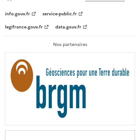
L
I
T
info.gouv.fr
service-public.fr
É
,
legifrance.gouv.fr
data.gouv.fr
F
R
A
T
Nos partenaires
E
R
N
I
T
É