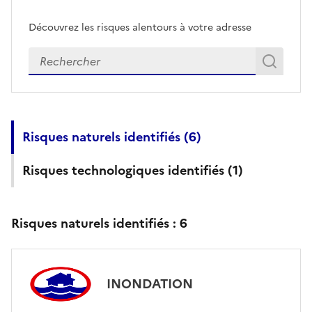
Découvrez les risques alentours à votre adresse
Veuillez renseigner votre adresse exacte
Rech
Recherch
Risques naturels identifiés (
6
)
Risques technologiques identifiés (
1
)
Risques naturels identifiés :
6
INONDATION