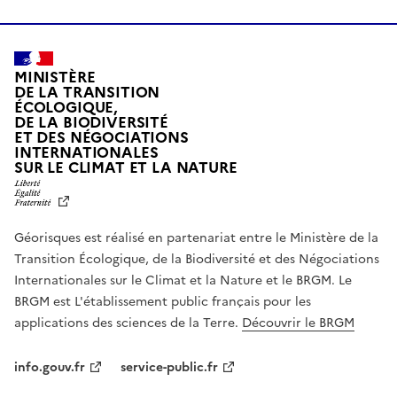
MINISTÈRE
DE LA TRANSITION
ÉCOLOGIQUE,
DE LA BIODIVERSITÉ
ET DES NÉGOCIATIONS
INTERNATIONALES
L
SUR LE CLIMAT ET LA NATURE
I
B
E
R
Géorisques est réalisé en partenariat entre le Ministère de la
T
É
Transition Écologique, de la Biodiversité et des Négociations
,
Internationales sur le Climat et la Nature et le BRGM. Le
É
G
BRGM est L'établissement public français pour les
A
applications des sciences de la Terre.
Découvrir le BRGM
L
I
T
info.gouv.fr
service-public.fr
É
,