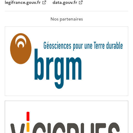
legifrance.gouv.fr
data.gouv.fr
F
R
A
T
Nos partenaires
E
R
N
I
T
É