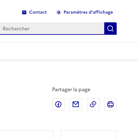
Contact
Paramètres d'affichage
echercher
Recherche
Partager la page
Partager sur Facebook
Partager par email
Copier dans le p
Imprimer