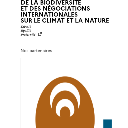
DE LA BIODIVERSITÉ
ET DES NÉGOCIATIONS
INTERNATIONALES
L
SUR LE CLIMAT ET LA NATURE
I
B
E
R
T
Nos partenaires
É
,
É
G
A
L
I
T
É
,
F
R