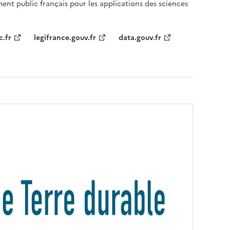
ent public français pour les applications des sciences
c.fr
legifrance.gouv.fr
data.gouv.fr