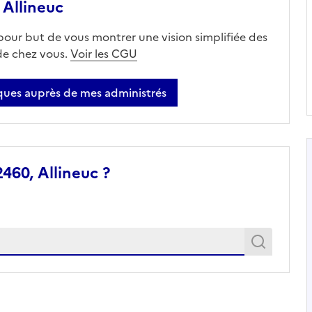
Allineuc
 pour but de vous montrer une vision simplifiée des
 de chez vous.
Voir les CGU
ues auprès de mes administrés
460, Allineuc ?
Recher
Recherche