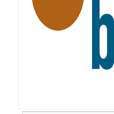
A
T
E
R
N
I
T
É