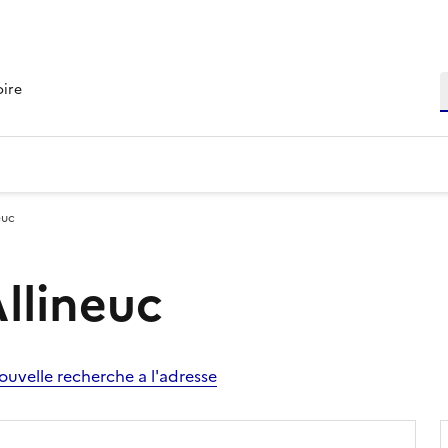
R
oire
euc
Allineuc
ouvelle recherche a l'adresse