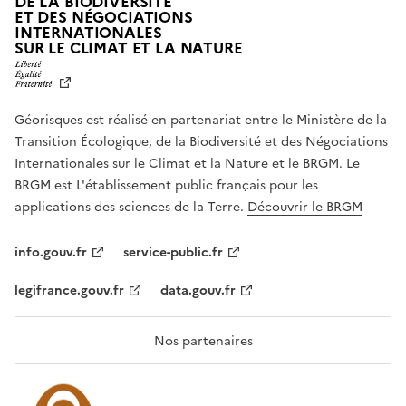
DE LA BIODIVERSITÉ
ET DES NÉGOCIATIONS
INTERNATIONALES
L
SUR LE CLIMAT ET LA NATURE
I
B
E
R
Géorisques est réalisé en partenariat entre le Ministère de la
T
É
Transition Écologique, de la Biodiversité et des Négociations
,
Internationales sur le Climat et la Nature et le BRGM. Le
É
G
BRGM est L'établissement public français pour les
A
applications des sciences de la Terre.
Découvrir le BRGM
L
I
T
info.gouv.fr
service-public.fr
É
,
legifrance.gouv.fr
data.gouv.fr
F
R
A
T
Nos partenaires
E
R
N
I