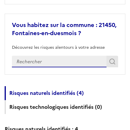
Vous habitez sur la commune : 21450,
Fontaines-en-duesmois ?
Découvrez les risques alentours à votre adresse
Veuillez renseigner votre adresse exacte
Rech
Recherch
Risques naturels identifiés (
4
)
Risques technologiques identifiés (
0
)
Risques naturels identifiés :
4