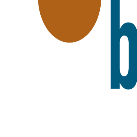
A
T
E
R
N
I
T
É