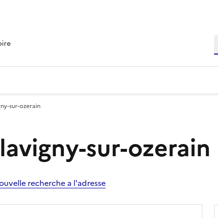
R
oire
igny-sur-ozerain
Flavigny-sur-ozerain
ouvelle recherche a l'adresse