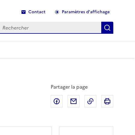
Contact
Paramètres d'affichage
echercher
Recherche
Partager la page
Partager sur Facebook
Partager par email
Copier dans le p
Imprimer