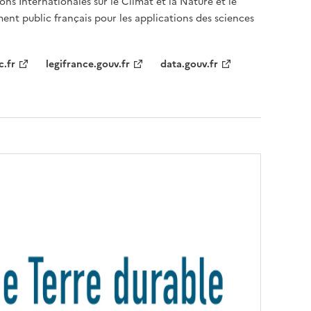
ons Internationales sur le Climat et la Nature et le
ent public français pour les applications des sciences
c.fr
legifrance.gouv.fr
data.gouv.fr