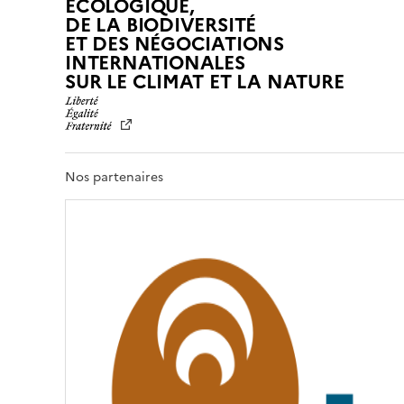
ÉCOLOGIQUE,
DE LA BIODIVERSITÉ
ET DES NÉGOCIATIONS
INTERNATIONALES
L
SUR LE CLIMAT ET LA NATURE
I
B
E
R
T
Nos partenaires
É
,
É
G
A
L
I
T
É
,
F
R