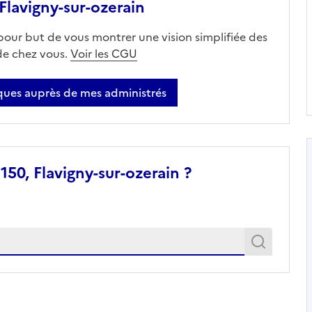
lavigny-sur-ozerain
 pour but de vous montrer une vision simplifiée des
 de chez vous.
Voir les CGU
ues auprès de mes administrés
50, Flavigny-sur-ozerain ?
Recher
Recherche