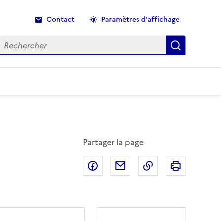
Contact
Paramètres d'affichage
echercher
Recherche
Partager la page
Partager sur Facebook
Partager par email
Copier dans le p
Imprimer