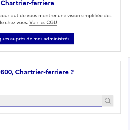
hartrier-ferriere
 pour but de vous montrer une vision simplifiée des
 de chez vous.
Voir les CGU
ues auprès de mes administrés
00, Chartrier-ferriere ?
Recher
Recherche