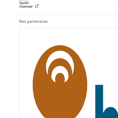
B
E
R
T
Nos partenaires
É
,
É
G
A
L
I
T
É
,
F
R
A
T
E
R
N