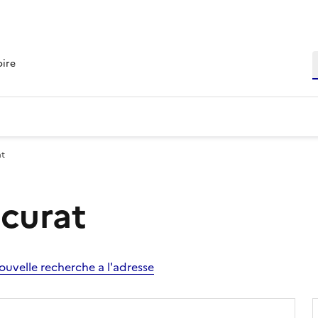
R
oire
at
Ecurat
ouvelle recherche a l'adresse