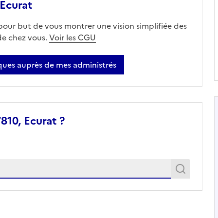
Ecurat
 pour but de vous montrer une vision simplifiée des
 de chez vous.
Voir les CGU
ues auprès de mes administrés
810, Ecurat ?
Recher
Recherche