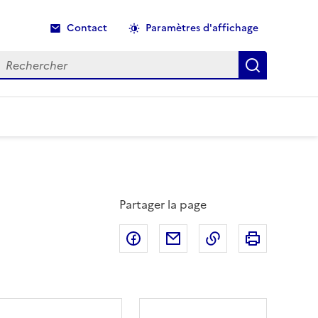
Contact
Paramètres d'affichage
echercher
Recherche
Partager la page
Partager sur Facebook
Partager par email
Copier dans le p
Imprimer