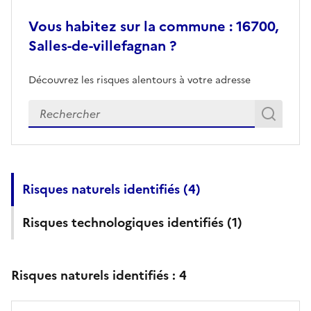
Vous habitez sur la commune : 16700,
Salles-de-villefagnan ?
Découvrez les risques alentours à votre adresse
Veuillez renseigner votre adresse exacte
Rech
Recherch
Risques naturels identifiés (
4
)
Risques technologiques identifiés (
1
)
Risques naturels identifiés :
4