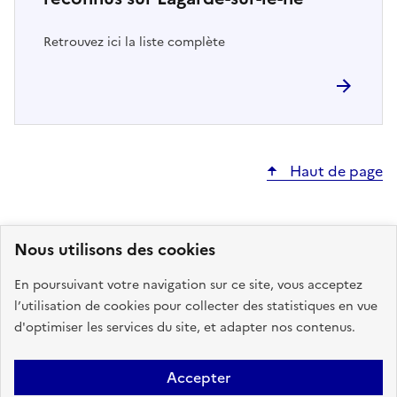
Retrouvez ici la liste complète
Haut de page
Nous utilisons des cookies
MINISTÈRE
En poursuivant votre navigation sur ce site, vous acceptez
DE LA TRANSITION
l’utilisation de cookies pour collecter des statistiques en vue
ÉCOLOGIQUE,
d'optimiser les services du site, et adapter nos contenus.
DE LA BIODIVERSITÉ
ET DES NÉGOCIATIONS
INTERNATIONALES
L
SUR LE CLIMAT ET LA NATURE
Accepter
I