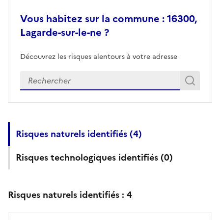
Vous habitez sur la commune : 16300,
Lagarde-sur-le-ne ?
Découvrez les risques alentours à votre adresse
Veuillez renseigner votre adresse exacte
Rech
Recherch
Risques naturels identifiés (
4
)
Risques technologiques identifiés (
0
)
Risques naturels identifiés :
4