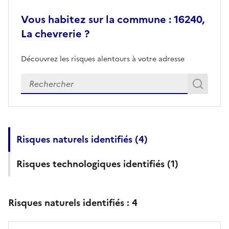
Vous habitez sur la commune : 16240,
La chevrerie ?
Découvrez les risques alentours à votre adresse
Veuillez renseigner votre adresse exacte
Rech
Recherch
Risques naturels identifiés (
4
)
Risques technologiques identifiés (
1
)
Risques naturels identifiés :
4