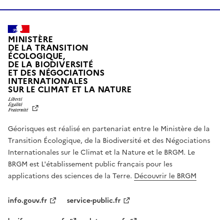
MINISTÈRE
DE LA TRANSITION
ÉCOLOGIQUE,
DE LA BIODIVERSITÉ
ET DES NÉGOCIATIONS
INTERNATIONALES
L
SUR LE CLIMAT ET LA NATURE
I
B
E
R
Géorisques est réalisé en partenariat entre le Ministère de la
T
É
Transition Écologique, de la Biodiversité et des Négociations
,
Internationales sur le Climat et la Nature et le BRGM. Le
É
G
BRGM est L'établissement public français pour les
A
applications des sciences de la Terre.
Découvrir le BRGM
L
I
T
info.gouv.fr
service-public.fr
É
,