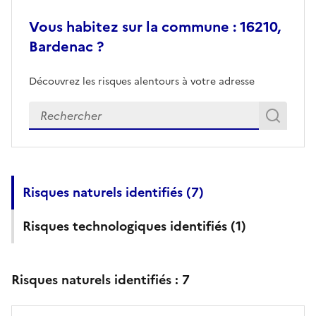
Vous habitez sur la commune : 16210,
Bardenac ?
Découvrez les risques alentours à votre adresse
Veuillez renseigner votre adresse exacte
Rech
Recherch
Risques naturels identifiés (
7
)
Risques technologiques identifiés (
1
)
Risques naturels identifiés :
7