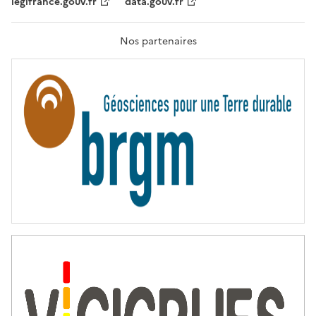
legifrance.gouv.fr
data.gouv.fr
F
R
A
T
Nos partenaires
E
R
N
I
T
É