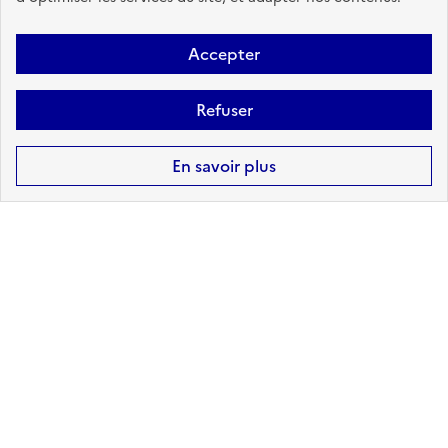
Accepter
Refuser
En savoir plus
Pas de DICRIM disponible. Message
au Maire : pour ajouter votre
DICRIM à Géorisques, contacter le
support ici