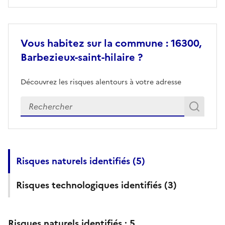
Vous habitez sur la commune : 16300,
Barbezieux-saint-hilaire ?
Découvrez les risques alentours à votre adresse
Veuillez renseigner votre adresse exacte
Rech
Recherch
Risques naturels identifiés (
5
)
Risques technologiques identifiés (
3
)
Risques naturels identifiés :
5