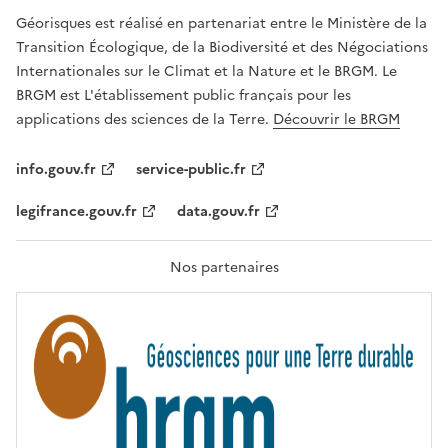
R
Géorisques est réalisé en partenariat entre le Ministère de la
T
É
Transition Écologique, de la Biodiversité et des Négociations
,
Internationales sur le Climat et la Nature et le BRGM. Le
É
G
BRGM est L'établissement public français pour les
A
applications des sciences de la Terre.
Découvrir le BRGM
L
I
T
info.gouv.fr
service-public.fr
É
,
legifrance.gouv.fr
data.gouv.fr
F
R
A
T
Nos partenaires
E
R
N
I
T
É