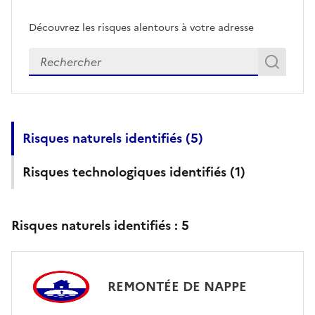
Découvrez les risques alentours à votre adresse
Veuillez renseigner votre adresse exacte
Rech
Recherch
Risques naturels identifiés (
5
)
Risques technologiques identifiés (
1
)
Risques naturels identifiés :
5
REMONTÉE DE NAPPE