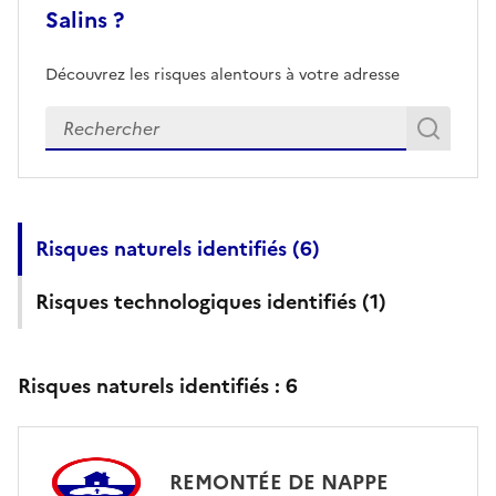
Salins ?
Découvrez les risques alentours à votre adresse
Veuillez renseigner votre adresse exacte
Rech
Recherch
Risques naturels identifiés (
6
)
Risques technologiques identifiés (
1
)
Risques naturels identifiés :
6
REMONTÉE DE NAPPE