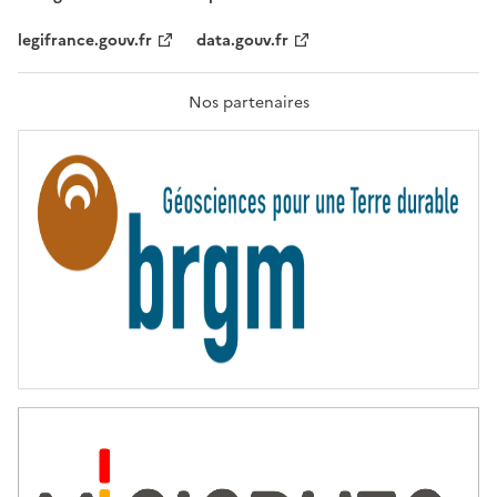
É
,
legifrance.gouv.fr
data.gouv.fr
F
R
A
T
Nos partenaires
E
R
N
I
T
É