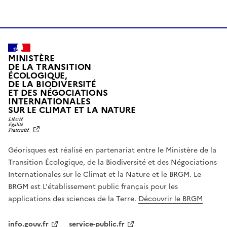
MINISTÈRE
DE LA TRANSITION
ÉCOLOGIQUE,
DE LA BIODIVERSITÉ
ET DES NÉGOCIATIONS
INTERNATIONALES
L
SUR LE CLIMAT ET LA NATURE
I
B
E
R
Géorisques est réalisé en partenariat entre le Ministère de la
T
É
Transition Écologique, de la Biodiversité et des Négociations
,
Internationales sur le Climat et la Nature et le BRGM. Le
É
G
BRGM est L'établissement public français pour les
A
applications des sciences de la Terre.
Découvrir le BRGM
L
I
T
info.gouv.fr
service-public.fr