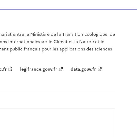
nariat entre le Ministère de la Transition Écologique, de
ons Internationales sur le Climat et la Nature et le
ent public français pour les applications des sciences
c.fr
legifrance.gouv.fr
data.gouv.fr