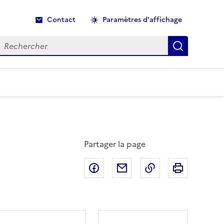
Contact
Paramètres d'affichage
echercher
Recherche
Partager la page
Partager sur Facebook
Partager par email
Copier dans le p
Imprimer