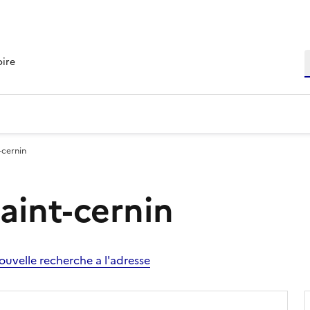
R
oire
-cernin
Saint-cernin
ouvelle recherche a l'adresse