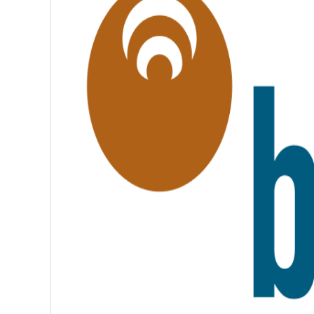
L
I
T
É
,
F
R
A
T
E
R
N
I
T
É