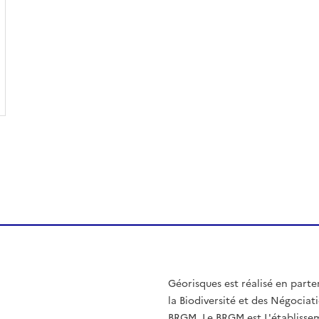
Géorisques est réalisé en parte
la Biodiversité et des Négociati
BRGM. Le BRGM est L'établissem