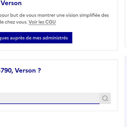
 Verson
 pour but de vous montrer une vision simplifiée des
 de chez vous.
Voir les CGU
ues auprès de mes administrés
4790, Verson ?
Recher
Recherche