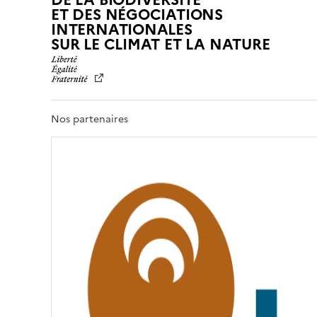
ET DES NÉGOCIATIONS
INTERNATIONALES
L
SUR LE CLIMAT ET LA NATURE
I
B
E
R
T
Nos partenaires
É
,
É
G
A
L
I
T
É
,
F
R
A