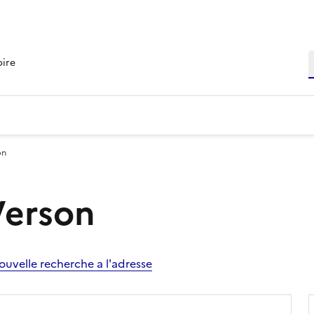
R
oire
on
Verson
ouvelle recherche a l'adresse