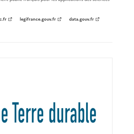
c.fr
legifrance.gouv.fr
data.gouv.fr