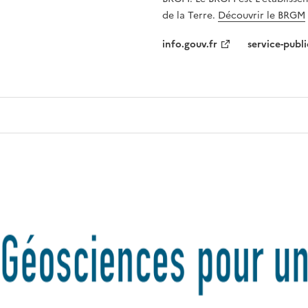
de la Terre.
Découvrir le BRGM
info.gouv.fr
service-publi