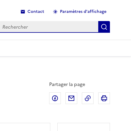
Contact
Paramètres d'affichage
echercher
Recherche
Partager la page
Partager sur Facebook
Partager par email
Copier dans le p
Imprimer