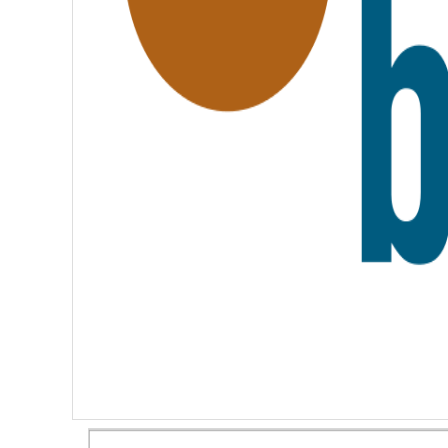
T
E
R
N
I
T
É