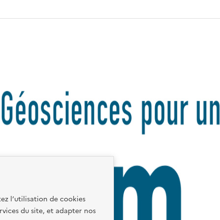
ez l’utilisation de cookies
rvices du site, et adapter nos