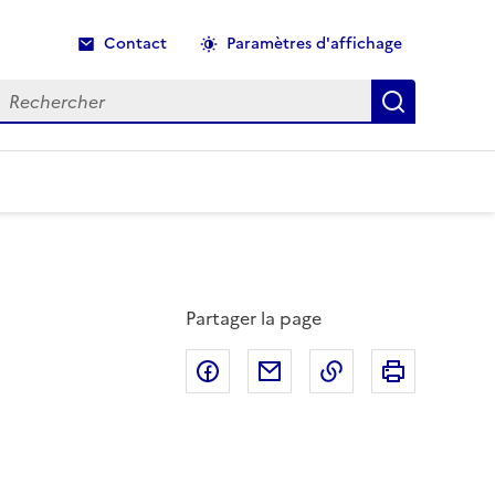
Contact
Paramètres d'affichage
echercher
Recherche
Partager la page
Partager sur Facebook
Partager par email
Copier dans le p
Imprimer