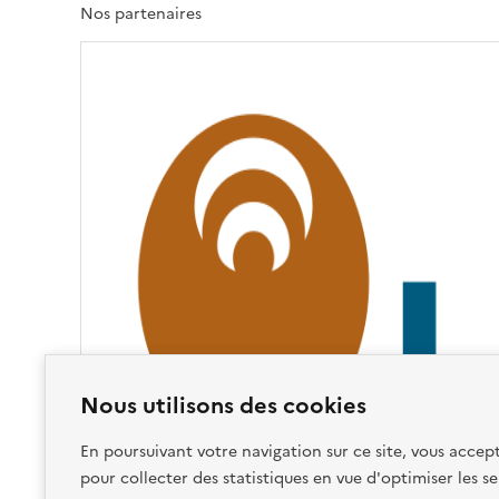
T
Nos partenaires
É
,
É
G
A
L
I
T
É
,
F
R
A
T
E
R
Nous utilisons des cookies
N
I
T
En poursuivant votre navigation sur ce site, vous accept
É
pour collecter des statistiques en vue d'optimiser les se