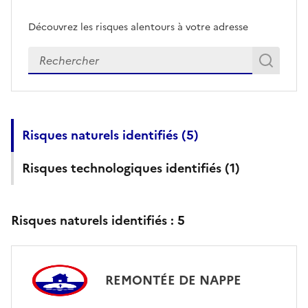
Découvrez les risques alentours à votre adresse
Veuillez renseigner votre adresse exacte
Rech
Recherch
Risques naturels identifiés (
5
)
Risques technologiques identifiés (
1
)
Risques naturels identifiés :
5
REMONTÉE DE NAPPE