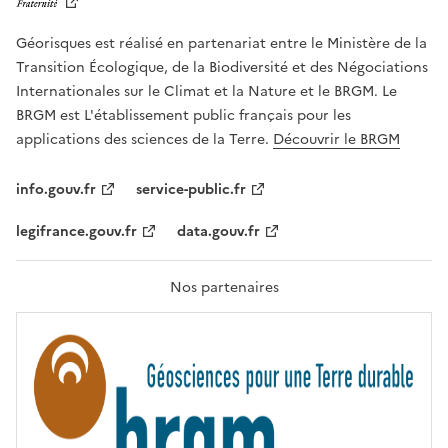
E
R
Géorisques est réalisé en partenariat entre le Ministère de la
T
É
Transition Écologique, de la Biodiversité et des Négociations
,
Internationales sur le Climat et la Nature et le BRGM. Le
É
G
BRGM est L'établissement public français pour les
A
applications des sciences de la Terre.
Découvrir le BRGM
L
I
T
info.gouv.fr
service-public.fr
É
,
legifrance.gouv.fr
data.gouv.fr
F
R
A
T
Nos partenaires
E
R
N
I
T
É