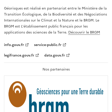
E
R
Géorisques est réalisé en partenariat entre le Ministère de la
T
É
Transition Écologique, de la Biodiversité et des Négociations
,
Internationales sur le Climat et la Nature et le BRGM. Le
É
G
BRGM est L'établissement public français pour les
A
applications des sciences de la Terre.
Découvrir le BRGM
L
I
T
info.gouv.fr
service-public.fr
É
,
legifrance.gouv.fr
data.gouv.fr
F
R
A
T
Nos partenaires
E
R
N
I
T
É