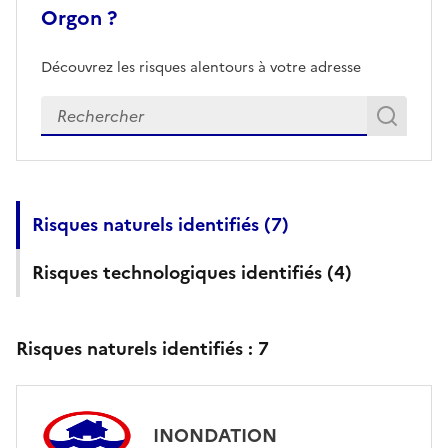
Orgon ?
Découvrez les risques alentours à votre adresse
Veuillez renseigner votre adresse exacte
Rech
Recherch
Risques naturels identifiés (
7
)
Risques technologiques identifiés (
4
)
Risques naturels identifiés :
7
INONDATION