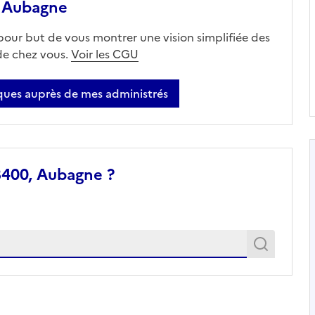
 Aubagne
 pour but de vous montrer une vision simplifiée des
 de chez vous.
Voir les CGU
ues auprès de mes administrés
3400, Aubagne ?
Recher
Recherche