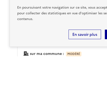
En poursuivant votre navigation sur ce site, vous accept
Accéder aux informations détaillées
pour collecter des statistiques en vue d'optimiser les se
contenus.
En savoir plus
RADON
sur ma commune :
MODÉRÉ
Accéder aux informations détaillées
Risques technologiques identifiés :
4