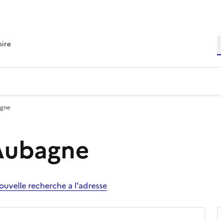
R
oire
agne
 Aubagne
ouvelle recherche a l'adresse