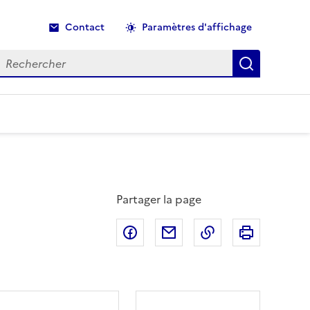
Contact
Paramètres d'affichage
echercher
Recherche
Partager la page
Partager sur Facebook
Partager par email
Copier dans le p
Imprimer