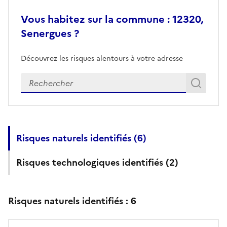
Vous habitez sur la commune : 12320,
Senergues ?
Découvrez les risques alentours à votre adresse
Veuillez renseigner votre adresse exacte
Rech
Recherch
Risques naturels identifiés (
6
)
Risques technologiques identifiés (
2
)
Risques naturels identifiés :
6