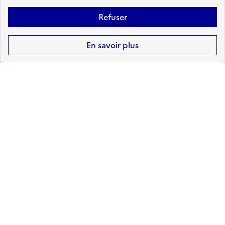
Refuser
En savoir plus
Pas de DICRIM disponible. Message
au Maire : pour ajouter votre
DICRIM à Géorisques, contacter le
support ici