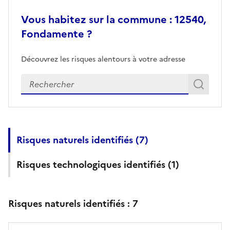
Vous habitez sur la commune : 12540,
Fondamente ?
Découvrez les risques alentours à votre adresse
Veuillez renseigner votre adresse exacte
Rech
Recherch
Risques naturels identifiés (
7
)
Risques technologiques identifiés (
1
)
Risques naturels identifiés :
7