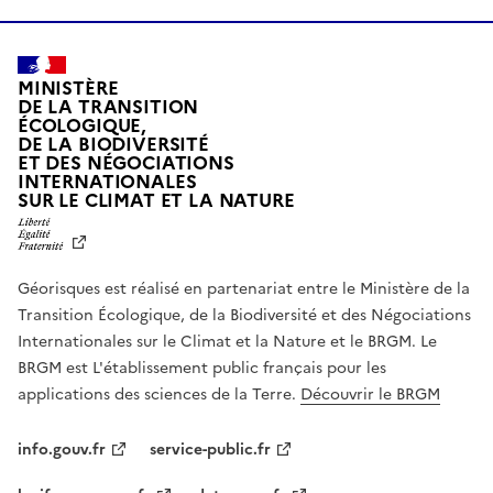
MINISTÈRE
DE LA TRANSITION
ÉCOLOGIQUE,
DE LA BIODIVERSITÉ
ET DES NÉGOCIATIONS
INTERNATIONALES
L
SUR LE CLIMAT ET LA NATURE
I
B
E
R
Géorisques est réalisé en partenariat entre le Ministère de la
T
É
Transition Écologique, de la Biodiversité et des Négociations
,
Internationales sur le Climat et la Nature et le BRGM. Le
É
G
BRGM est L'établissement public français pour les
A
applications des sciences de la Terre.
Découvrir le BRGM
L
I
T
info.gouv.fr
service-public.fr
É
,