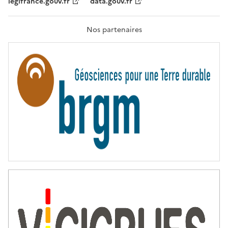
legifrance.gouv.fr
data.gouv.fr
F
R
A
T
Nos partenaires
E
R
N
I
T
É